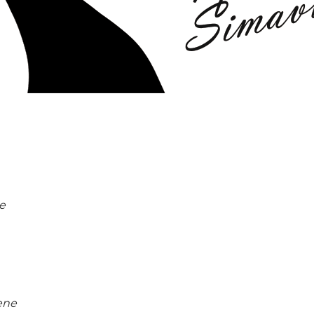
e
ene