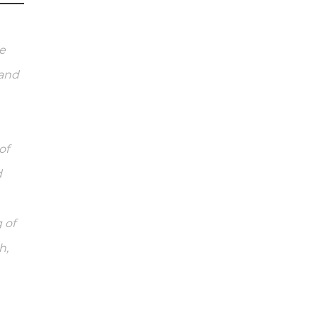
he
 and
of
d
 of
h,