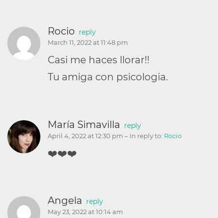
Rocio
reply
March 11, 2022 at 11:48 pm
Casi me haces llorar!!
Tu amiga con psicologia.
María Simavilla
reply
April 4, 2022 at 12:30 pm
– In reply to:
Rocio
❤️❤️❤️
Angela
reply
May 23, 2022 at 10:14 am