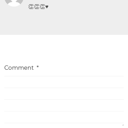
👏👏👏♥
Comment
*