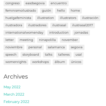
congreso
easdsegovia
encuentro
feminismoilustrado
guión
hello
home
huelgafeminista
illustration
illustrators
ilustración
ilustradora
ilustradores
ilustrasal
ilustrasal2017
internationalwomenday
introduction
jornadas
letter
meeting
ninapolilla
november
noviembre
personal
salamanca
segovia
speech
storyboard
talks
talleres
usal
womenrights
workshops
álbum
únicos
Archives
May 2022
March 2022
February 2022